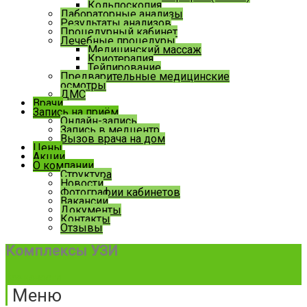
Кольпоскопия
Лабораторные анализы
Результаты анализов
Процедурный кабинет
Лечебные процедуры
Медицинский массаж
Криотерапия
Тейпирование
Предварительные медицинские
осмотры
ДМС
Врачи
Запись на приём
Онлайн-запись
Запись в медцентр
Вызов врача на дом
Цены
Акции
О компании
Структура
Новости
Фотографии кабинетов
Вакансии
Документы
Контакты
Отзывы
Комплексы УЗИ
Все новости
Меню