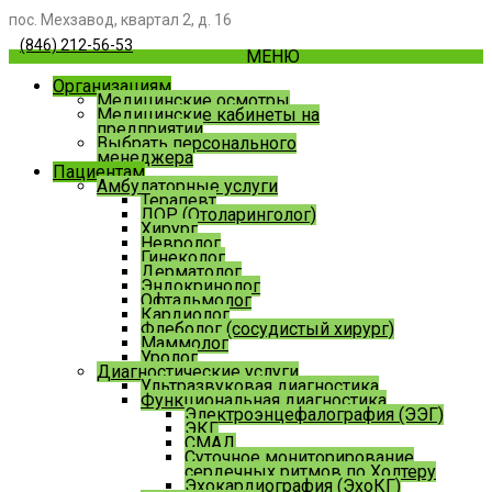
пос. Мехзавод, квартал 2, д. 16
(846) 212-56-53
МЕНЮ
Организациям
Медицинские осмотры
Медицинские кабинеты на
предприятии
Выбрать персонального
менеджера
Пациентам
Амбулаторные услуги
Терапевт
ЛОР (Отоларинголог)
Хирург
Невролог
Гинеколог
Дерматолог
Эндокринолог
Офтальмолог
Кардиолог
Флеболог (сосудистый хирург)
Маммолог
Уролог
Диагностические услуги
Ультразвуковая диагностика
Функциональная диагностика
Электроэнцефалография (ЭЭГ)
ЭКГ
СМАД
Суточное мониторирование
сердечных ритмов по Холтеру
Эхокардиография (ЭхоКГ)