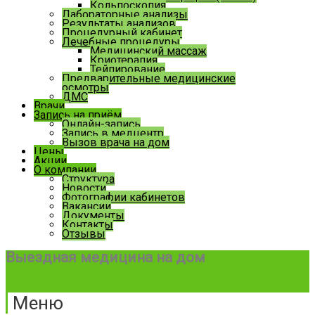
Кольпоскопия
Лабораторные анализы
Результаты анализов
Процедурный кабинет
Лечебные процедуры
Медицинский массаж
Криотерапия
Тейпирование
Предварительные медицинские
осмотры
ДМС
Врачи
Запись на приём
Онлайн-запись
Запись в медцентр
Вызов врача на дом
Цены
Акции
О компании
Структура
Новости
Фотографии кабинетов
Вакансии
Документы
Контакты
Отзывы
Выездная медицина на дом
Все новости
Меню