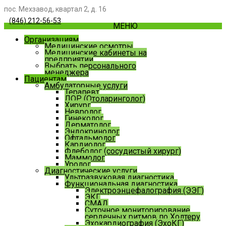
пос. Мехзавод, квартал 2, д. 16
(846) 212-56-53
МЕНЮ
Организациям
Медицинские осмотры
Медицинские кабинеты на
предприятии
Выбрать персонального
менеджера
Пациентам
Амбулаторные услуги
Терапевт
ЛОР (Отоларинголог)
Хирург
Невролог
Гинеколог
Дерматолог
Эндокринолог
Офтальмолог
Кардиолог
Флеболог (сосудистый хирург)
Маммолог
Уролог
Диагностические услуги
Ультразвуковая диагностика
Функциональная диагностика
Электроэнцефалография (ЭЭГ)
ЭКГ
СМАД
Суточное мониторирование
сердечных ритмов по Холтеру
Эхокардиография (ЭхоКГ)