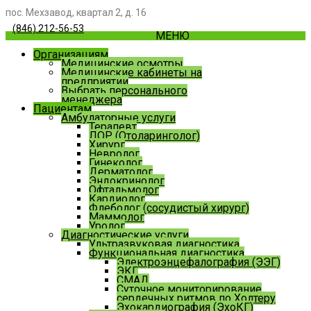
пос. Мехзавод, квартал 2, д. 16
(846) 212-56-53
МЕНЮ
Организациям
Медицинские осмотры
Медицинские кабинеты на
предприятии
Выбрать персонального
менеджера
Пациентам
Амбулаторные услуги
Терапевт
ЛОР (Отоларинголог)
Хирург
Невролог
Гинеколог
Дерматолог
Эндокринолог
Офтальмолог
Кардиолог
Флеболог (сосудистый хирург)
Маммолог
Уролог
Диагностические услуги
Ультразвуковая диагностика
Функциональная диагностика
Электроэнцефалография (ЭЭГ)
ЭКГ
СМАД
Суточное мониторирование
сердечных ритмов по Холтеру
Эхокардиография (ЭхоКГ)