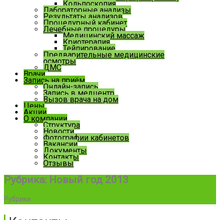
Кольпоскопия
Лабораторные анализы
Результаты анализов
Процедурный кабинет
Лечебные процедуры
Медицинский массаж
Криотерапия
Тейпирование
Предварительные медицинские
осмотры
ДМС
Врачи
Запись на приём
Онлайн-запись
Запись в медцентр
Вызов врача на дом
Цены
Акции
О компании
Структура
Новости
Фотографии кабинетов
Вакансии
Документы
Контакты
Отзывы
Рубрика:
Новый год 2013
Рубрики