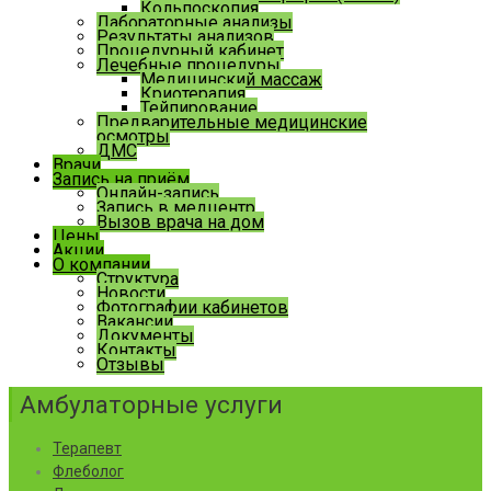
Кольпоскопия
Лабораторные анализы
Результаты анализов
Процедурный кабинет
Лечебные процедуры
Медицинский массаж
Криотерапия
Тейпирование
Предварительные медицинские
осмотры
ДМС
Врачи
Запись на приём
Онлайн-запись
Запись в медцентр
Вызов врача на дом
Цены
Акции
О компании
Структура
Новости
Фотографии кабинетов
Вакансии
Документы
Контакты
Отзывы
Амбулаторные услуги
Терапевт
Флеболог