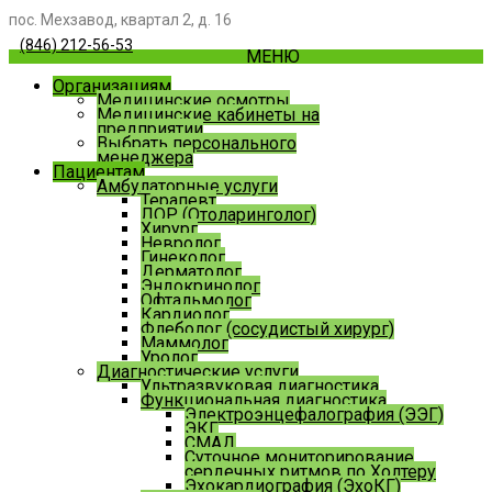
пос. Мехзавод, квартал 2, д. 16
(846) 212-56-53
МЕНЮ
Организациям
Медицинские осмотры
Медицинские кабинеты на
предприятии
Выбрать персонального
менеджера
Пациентам
Амбулаторные услуги
Терапевт
ЛОР (Отоларинголог)
Хирург
Невролог
Гинеколог
Дерматолог
Эндокринолог
Офтальмолог
Кардиолог
Флеболог (сосудистый хирург)
Маммолог
Уролог
Диагностические услуги
Ультразвуковая диагностика
Функциональная диагностика
Электроэнцефалография (ЭЭГ)
ЭКГ
СМАД
Суточное мониторирование
сердечных ритмов по Холтеру
Эхокардиография (ЭхоКГ)