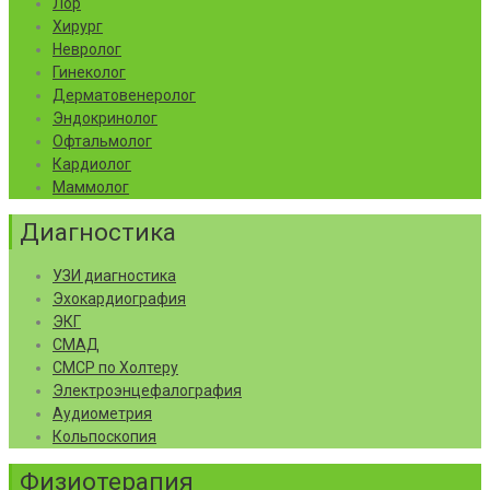
Лор
Хирург
Невролог
Гинеколог
Дерматовенеролог
Эндокринолог
Офтальмолог
Кардиолог
Маммолог
Диагностика
УЗИ диагностика
Эхокардиография
ЭКГ
СМАД
СМСР по Холтеру
Электроэнцефалография
Аудиометрия
Кольпоскопия
Физиотерапия