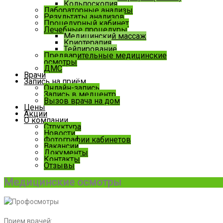
Кольпоскопия
Лабораторные анализы
Результаты анализов
Процедурный кабинет
Лечебные процедуры
Медицинский массаж
Криотерапия
Тейпирование
Предварительные медицинские
осмотры
ДМС
Врачи
Запись на приём
Онлайн-запись
Запись в медцентр
Вызов врача на дом
Цены
Акции
О компании
Структура
Новости
Фотографии кабинетов
Вакансии
Документы
Контакты
Отзывы
Медицинские осмотры
Прием врачей: