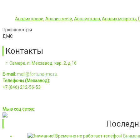
Анализ крови
,
Анализ мочи
,
Анализ кала
,
Анализ мокроты
,
Профосмотры
ДМС
Контакты
г. Самара, п. Мехзавод, квр. 2, д.16
E-mail:
mail@fortuna-mc.ru
Телефоны (Мехзавод):
+7 (846) 212-56-53
Мы в соц сетях:
Последн
Внимани