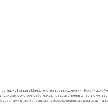
г согласно Приказа Министерства здравоохранения Российской Фе
ицинских осмотров работников, предусмотренных частью четверт
с вредными и (или) опасными производственными факторами, а т