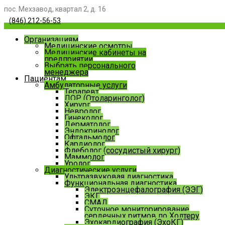
пос. Мехзавод, квартал 2, д. 16
(846) 212-56-53
Организациям
Медицинские осмотры
Медицинские кабинеты на
предприятии
Выбрать персонального
менеджера
Пациентам
Амбулаторные услуги
Терапевт
ЛОР (Отоларинголог)
Хирург
Невролог
Гинеколог
Дерматолог
Эндокринолог
Офтальмолог
Кардиолог
Флеболог (сосудистый хирург)
Маммолог
Уролог
Диагностические услуги
Ультразвуковая диагностика
Функциональная диагностика
Электроэнцефалография (ЭЭГ)
ЭКГ
СМАД
Суточное мониторирование
сердечных ритмов по Холтеру
Эхокардиография (ЭхоКГ)