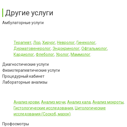
Другие услуги
Амбулаторные услуги
Терапевт
,
Лор
,
Хирург
,
Невролог
,
Гинеколог
,
Дерматовенеролог
,
Эндокринолог
,
Офтальмолог
,
Кардиолог
,
Флеболог
,
Уролог
,
Маммолог
.
Диагностические услуги
Физиотерапевтические услуги
Процедурный кабинет
Лабораторные анализы
Анализ крови
,
Анализ мочи
,
Анализ кала
,
Анализ мокроты
,
Гистологические исследования
,
Цитологические
исследования (Соскоб, мазок)
.
Профосмотры