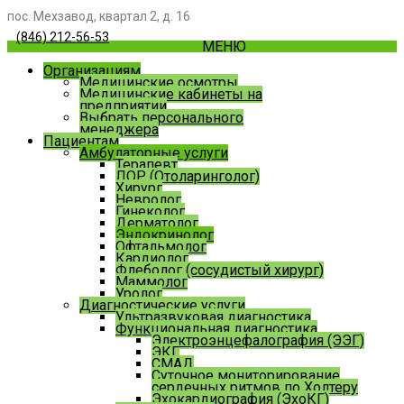
пос. Мехзавод, квартал 2, д. 16
(846) 212-56-53
МЕНЮ
Организациям
Медицинские осмотры
Медицинские кабинеты на
предприятии
Выбрать персонального
менеджера
Пациентам
Амбулаторные услуги
Терапевт
ЛОР (Отоларинголог)
Хирург
Невролог
Гинеколог
Дерматолог
Эндокринолог
Офтальмолог
Кардиолог
Флеболог (сосудистый хирург)
Маммолог
Уролог
Диагностические услуги
Ультразвуковая диагностика
Функциональная диагностика
Электроэнцефалография (ЭЭГ)
ЭКГ
СМАД
Суточное мониторирование
сердечных ритмов по Холтеру
Эхокардиография (ЭхоКГ)