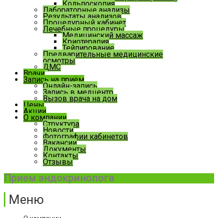
Кольпоскопия
Лабораторные анализы
Результаты анализов
Процедурный кабинет
Лечебные процедуры
Медицинский массаж
Криотерапия
Тейпирование
Предварительные медицинские
осмотры
ДМС
Врачи
Запись на приём
Онлайн-запись
Запись в медцентр
Вызов врача на дом
Цены
Акции
О компании
Структура
Новости
Фотографии кабинетов
Вакансии
Документы
Контакты
Отзывы
Прием эндокринолога
Меню