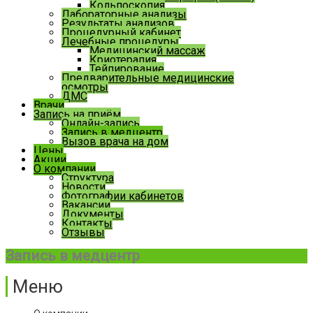
Кольпоскопия
Лабораторные анализы
Результаты анализов
Процедурный кабинет
Лечебные процедуры
Медицинский массаж
Криотерапия
Тейпирование
Предварительные медицинские
осмотры
ДМС
Врачи
Запись на приём
Онлайн-запись
Запись в медцентр
Вызов врача на дом
Цены
Акции
О компании
Структура
Новости
Фотографии кабинетов
Вакансии
Документы
Контакты
Отзывы
Запись в медцентр
Меню