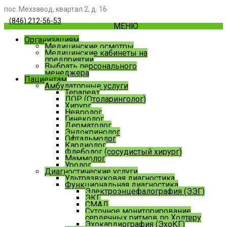
пос. Мехзавод, квартал 2, д. 16
(846) 212-56-53
МЕНЮ
Организациям
Медицинские осмотры
Медицинские кабинеты на
предприятии
Выбрать персонального
менеджера
Пациентам
Амбулаторные услуги
Терапевт
ЛОР (Отоларинголог)
Хирург
Невролог
Гинеколог
Дерматолог
Эндокринолог
Офтальмолог
Кардиолог
Флеболог (сосудистый хирург)
Маммолог
Уролог
Диагностические услуги
Ультразвуковая диагностика
Функциональная диагностика
Электроэнцефалография (ЭЭГ)
ЭКГ
СМАД
Суточное мониторирование
сердечных ритмов по Холтеру
Эхокардиография (ЭхоКГ)