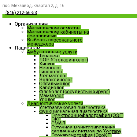
пос. Мехзавод, квартал 2, д. 16
(846) 212-56-53
Организациям
Медицинские осмотры
Медицинские кабинеты на
предприятии
Выбрать персонального
менеджера
Пациентам
Амбулаторные услуги
Терапевт
ЛОР (Отоларинголог)
Хирург
Невролог
Гинеколог
Дерматолог
Эндокринолог
Офтальмолог
Кардиолог
Флеболог (сосудистый хирург)
Маммолог
Уролог
Диагностические услуги
Ультразвуковая диагностика
Функциональная диагностика
Электроэнцефалография (ЭЭГ)
ЭКГ
СМАД
Суточное мониторирование
сердечных ритмов по Холтеру
Эхокардиография (ЭхоКГ)