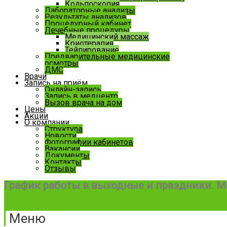
Кольпоскопия
Лабораторные анализы
Результаты анализов
Процедурный кабинет
Лечебные процедуры
Медицинский массаж
Криотерапия
Тейпирование
Предварительные медицинские
осмотры
ДМС
Врачи
Запись на приём
Онлайн-запись
Запись в медцентр
Вызов врача на дом
Цены
Акции
О компании
Структура
Новости
Фотографии кабинетов
Вакансии
Документы
Контакты
Отзывы
График работы в выходные и праздники. М
Все новости
Меню