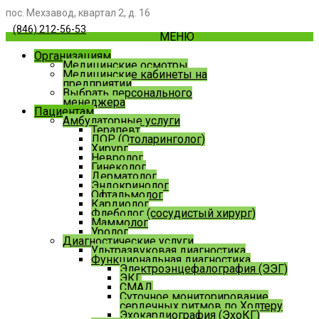
пос. Мехзавод, квартал 2, д. 16
(846) 212-56-53
МЕНЮ
Организациям
Медицинские осмотры
Медицинские кабинеты на
предприятии
Выбрать персонального
менеджера
Пациентам
Амбулаторные услуги
Терапевт
ЛОР (Отоларинголог)
Хирург
Невролог
Гинеколог
Дерматолог
Эндокринолог
Офтальмолог
Кардиолог
Флеболог (сосудистый хирург)
Маммолог
Уролог
Диагностические услуги
Ультразвуковая диагностика
Функциональная диагностика
Электроэнцефалография (ЭЭГ)
ЭКГ
СМАД
Суточное мониторирование
сердечных ритмов по Холтеру
Эхокардиография (ЭхоКГ)