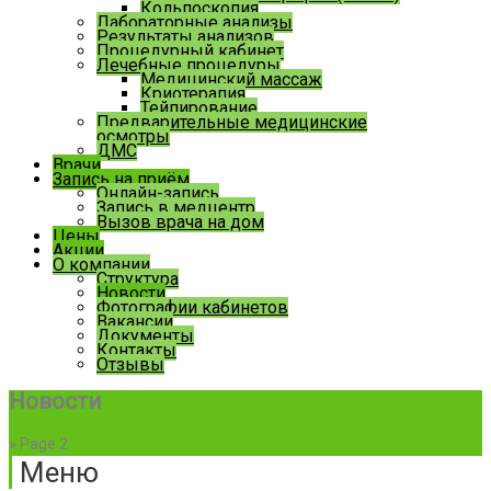
Кольпоскопия
Лабораторные анализы
Результаты анализов
Процедурный кабинет
Лечебные процедуры
Медицинский массаж
Криотерапия
Тейпирование
Предварительные медицинские
осмотры
ДМС
Врачи
Запись на приём
Онлайн-запись
Запись в медцентр
Вызов врача на дом
Цены
Акции
О компании
Структура
Новости
Фотографии кабинетов
Вакансии
Документы
Контакты
Отзывы
Новости
» Page 2
Меню