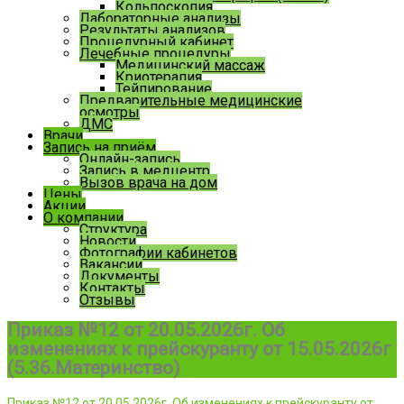
Кольпоскопия
Лабораторные анализы
Результаты анализов
Процедурный кабинет
Лечебные процедуры
Медицинский массаж
Криотерапия
Тейпирование
Предварительные медицинские
осмотры
ДМС
Врачи
Запись на приём
Онлайн-запись
Запись в медцентр
Вызов врача на дом
Цены
Акции
О компании
Структура
Новости
Фотографии кабинетов
Вакансии
Документы
Контакты
Отзывы
Приказ №12 от 20.05.2026г. Об
изменениях к прейскуранту от 15.05.2026г
(5.36.Материнство)
Приказ №12 от 20.05.2026г. Об изменениях к прейскуранту от