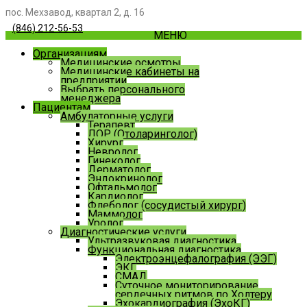
пос. Мехзавод, квартал 2, д. 16
(846) 212-56-53
МЕНЮ
Организациям
Медицинские осмотры
Медицинские кабинеты на
предприятии
Выбрать персонального
менеджера
Пациентам
Амбулаторные услуги
Терапевт
ЛОР (Отоларинголог)
Хирург
Невролог
Гинеколог
Дерматолог
Эндокринолог
Офтальмолог
Кардиолог
Флеболог (сосудистый хирург)
Маммолог
Уролог
Диагностические услуги
Ультразвуковая диагностика
Функциональная диагностика
Электроэнцефалография (ЭЭГ)
ЭКГ
СМАД
Суточное мониторирование
сердечных ритмов по Холтеру
Эхокардиография (ЭхоКГ)