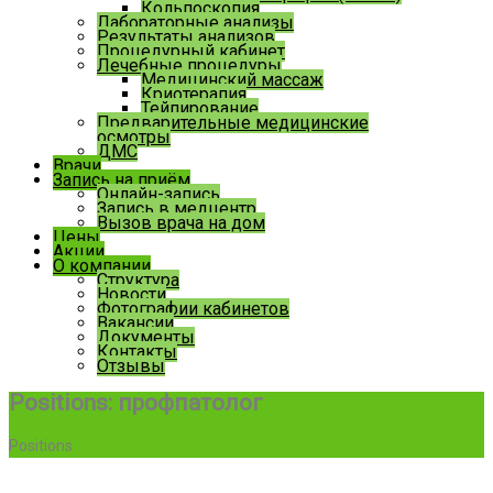
Кольпоскопия
Лабораторные анализы
Результаты анализов
Процедурный кабинет
Лечебные процедуры
Медицинский массаж
Криотерапия
Тейпирование
Предварительные медицинские
осмотры
ДМС
Врачи
Запись на приём
Онлайн-запись
Запись в медцентр
Вызов врача на дом
Цены
Акции
О компании
Структура
Новости
Фотографии кабинетов
Вакансии
Документы
Контакты
Отзывы
Positions:
профпатолог
Positions