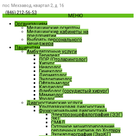
пос. Мехзавод, квартал 2, д. 16
(846) 212-56-53
МЕНЮ
Организациям
Медицинские осмотры
Медицинские кабинеты на
предприятии
Выбрать персонального
менеджера
Пациентам
Амбулаторные услуги
Терапевт
ЛОР (Отоларинголог)
Хирург
Невролог
Гинеколог
Дерматолог
Эндокринолог
Офтальмолог
Кардиолог
Флеболог (сосудистый хирург)
Маммолог
Уролог
Диагностические услуги
Ультразвуковая диагностика
Функциональная диагностика
Электроэнцефалография (ЭЭГ)
ЭКГ
СМАД
Суточное мониторирование
сердечных ритмов по Холтеру
Эхокардиография (ЭхоКГ)